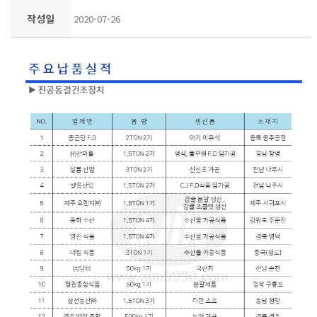
작성일
2020-07-26