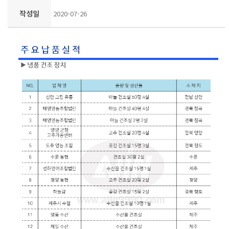
작성일
2020-07-26